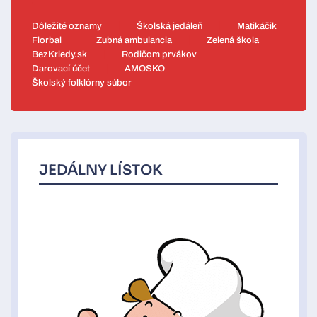
Dôležité oznamy
Školská jedáleň
Matikáčik
Florbal
Zubná ambulancia
Zelená škola
BezKriedy.sk
Rodičom prvákov
Darovací účet
AMOSKO
Školský folklórny súbor
JEDÁLNY LÍSTOK