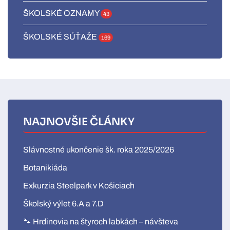
ŠKOLSKÉ OZNAMY
43
ŠKOLSKÉ SÚŤAŽE
169
NAJNOVŠIE ČLÁNKY
Slávnostné ukončenie šk. roka 2025/2026
Botanikiáda
Exkurzia Steelpark v Košiciach
Školský výlet 6.A a 7.D
🐾 Hrdinovia na štyroch labkách – návšteva