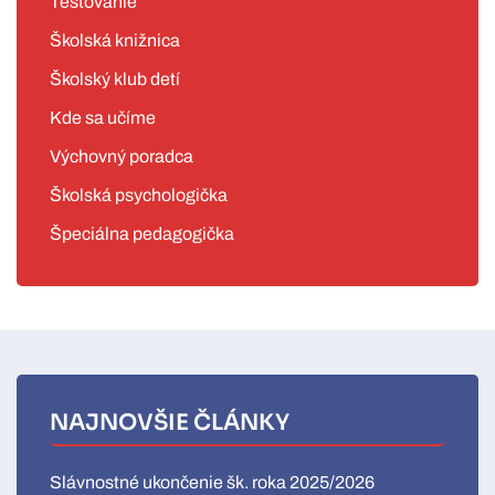
Testovanie
Školská knižnica
Školský klub detí
Kde sa učíme
Výchovný poradca
Školská psychologička
Špeciálna pedagogička
NAJNOVŠIE ČLÁNKY
Slávnostné ukončenie šk. roka 2025/2026