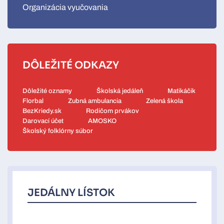
Organizácia vyučovania
DÔLEŽITÉ ODKAZY
Dôležité oznamy
Školská jedáleň
Matikáčik
Florbal
Zubná ambulancia
Zelená škola
BezKriedy.sk
Rodičom prvákov
Darovací účet
AMOSKO
Školský folklórny súbor
JEDÁLNY LÍSTOK