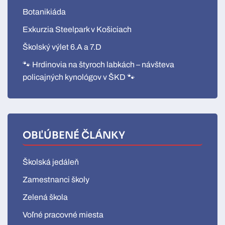
Botanikiáda
Exkurzia Steelpark v Košiciach
Školský výlet 6.A a 7.D
🐾 Hrdinovia na štyroch labkách – návšteva
policajných kynológov v ŠKD 🐾
OBĽÚBENÉ ČLÁNKY
Školská jedáleň
Zamestnanci školy
Zelená škola
Voľné pracovné miesta