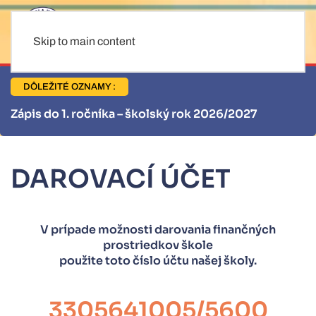
Skip to main content
DÔLEŽITÉ OZNAMY :
olský rok 2026/2027
Informácie pre stravníko
DAROVACÍ ÚČET
V prípade možnosti darovania finančných
prostriedkov škole
použite toto číslo účtu našej školy.
3305641005/5600