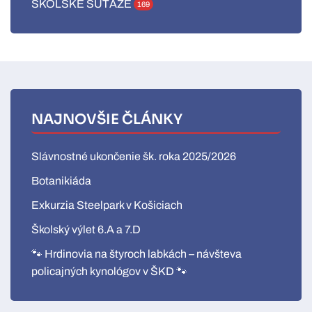
ŠKOLSKÉ SÚŤAŽE
169
NAJNOVŠIE ČLÁNKY
Slávnostné ukončenie šk. roka 2025/2026
Botanikiáda
Exkurzia Steelpark v Košiciach
Školský výlet 6.A a 7.D
🐾 Hrdinovia na štyroch labkách – návšteva
policajných kynológov v ŠKD 🐾