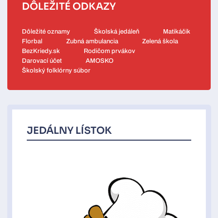
DÔLEŽITÉ ODKAZY
Dôležité oznamy
Školská jedáleň
Matikáčik
Florbal
Zubná ambulancia
Zelená škola
BezKriedy.sk
Rodičom prvákov
Darovací účet
AMOSKO
Školský folklórny súbor
JEDÁLNY LÍSTOK