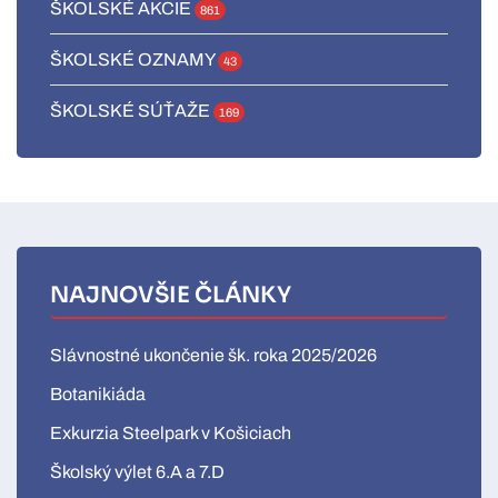
ŠKOLSKÉ AKCIE
861
ŠKOLSKÉ OZNAMY
43
ŠKOLSKÉ SÚŤAŽE
169
NAJNOVŠIE ČLÁNKY
Slávnostné ukončenie šk. roka 2025/2026
Botanikiáda
Exkurzia Steelpark v Košiciach
Školský výlet 6.A a 7.D