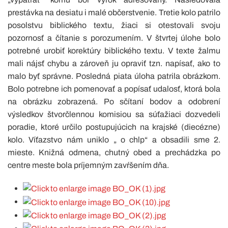
prestávka na desiatu i malé občerstvenie. Tretie kolo patrilo
posolstvu biblického textu, žiaci si otestovali svoju
pozornosť a čítanie s porozumením. V štvrtej úlohe bolo
potrebné urobiť korektúry biblického textu. V texte žalmu
mali nájsť chybu a zároveň ju opraviť tzn. napísať, ako to
malo byť správne. Posledná piata úloha patrila obrázkom.
Bolo potrebne ich pomenovať a popísať udalosť, ktorá bola
na obrázku zobrazená. Po sčítaní bodov a odobrení
výsledkov štvorčlennou komisiou sa súťažiaci dozvedeli
poradie, ktoré určilo postupujúcich na krajské (diecézne)
kolo. Víťazstvo nám uniklo „ o chlp“ a obsadili sme 2.
mieste. Knižná odmena, chutný obed a prechádzka po
centre meste bola príjemným zavŕšením dňa.