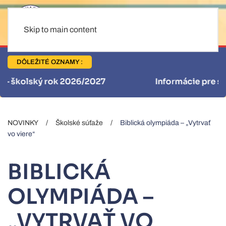
Skip to main content
DÔLEŽITÉ OZNAMY :
Informácie pre stravníkov
NOVINKY
Školské súťaže
Biblická olympiáda – „Vytrvať
vo viere“
BIBLICKÁ
OLYMPIÁDA –
„VYTRVAŤ VO