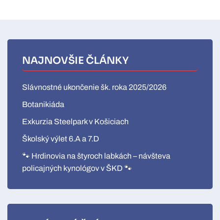
NAJNOVŠIE ČLÁNKY
Slávnostné ukončenie šk. roka 2025/2026
Botanikiáda
Exkurzia Steelpark v Košiciach
Školský výlet 6.A a 7.D
🐾 Hrdinovia na štyroch labkách – návšteva
policajných kynológov v ŠKD 🐾