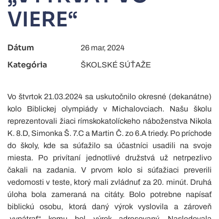
VIERE“
Dátum
26 mar, 2024
Kategória
ŠKOLSKÉ SÚŤAŽE
Vo štvrtok 21.03.2024 sa uskutočnilo okresné (dekanátne)
kolo Biblickej olympiády v Michalovciach. Našu školu
reprezentovali žiaci rímskokatolíckeho náboženstva Nikola
K. 8.D, Simonka Š. 7.C a Martin Č. zo 6.A triedy. Po príchode
do školy, kde sa súťažilo sa účastníci usadili na svoje
miesta. Po privítaní jednotlivé družstvá už netrpezlivo
čakali na zadania. V prvom kolo si súťažiaci preverili
vedomosti v teste, ktorý mali zvládnuť za 20. minút. Druhá
úloha bola zameraná na citáty. Bolo potrebne napísať
biblickú osobu, ktorá daný výrok vyslovila a zároveň
„vypátrať“ komu bol výrok adresovaný. Nasledovala