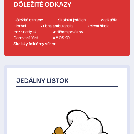
DÔLEŽITÉ ODKAZY
Dôležité oznamy
Školská jedáleň
Matikáčik
Florbal
Zubná ambulancia
Zelená škola
BezKriedy.sk
Rodičom prvákov
Darovací účet
AMOSKO
Školský folklórny súbor
JEDÁLNY LÍSTOK