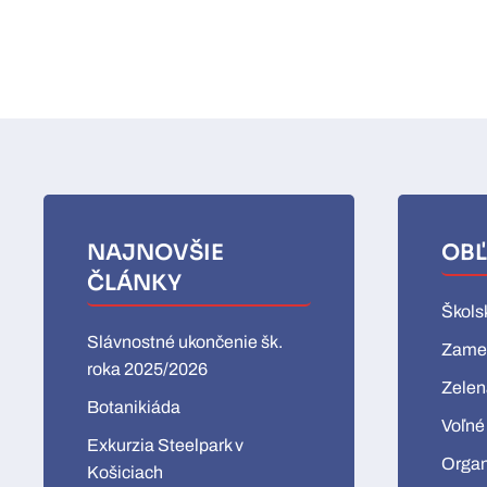
NAJNOVŠIE
OBĽ
ČLÁNKY
Škols
Slávnostné ukončenie šk.
Zames
roka 2025/2026
Zelen
Botanikiáda
Voľné
Exkurzia Steelpark v
Organ
Košiciach