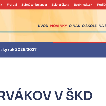
ik
Florbal
Zubná ambulancia
Zelená škola
BezKriedy.sk
Rodič
ÚVOD
NOVINKY
O NÁS
O ŠKOLE
NA 
Informácie pre st
RVÁKOV V ŠKD