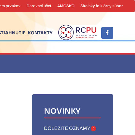
om prvákov
Darovací účet
AMOSKO
Školský folklórny súbor
STIAHNUTIE
KONTAKTY
ravníkov
NOVINKY
DÔLEŽITÉ OZNAMY
2