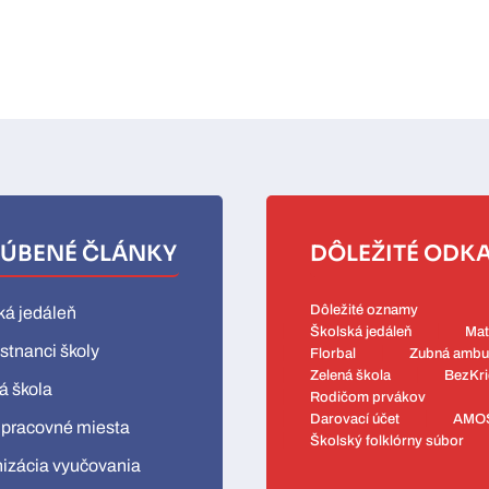
ÚBENÉ ČLÁNKY
DÔLEŽITÉ ODK
Dôležité oznamy
ká jedáleň
Školská jedáleň
Mat
tnanci školy
Florbal
Zubná ambu
Zelená škola
BezKri
á škola
Rodičom prvákov
Darovací účet
AMO
 pracovné miesta
Školský folklórny súbor
izácia vyučovania