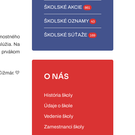
ŠKOLSKÉ AKCIE
861
ŠKOLSKÉ OZNAMY
43
ŠKOLSKÉ SÚŤAŽE
169
vnostného
slúžia. Na
m prvákom
Čižmár. 💛
O NÁS
História školy
Údaje o škole
Vedenie školy
Zamestnanci školy