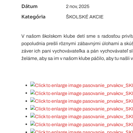
Dátum
2 nov, 2025
Kategória
ŠKOLSKÉ AKCIE
V našom školskom klube detí sme s radosťou privít
popoludnia prešli rôznymi zábavnými úlohami a skúšk
záver ich pani vychovávateľka a pán vychovávateľ 
želáme, aby sa im v našom klube páčilo, aby tu našli v