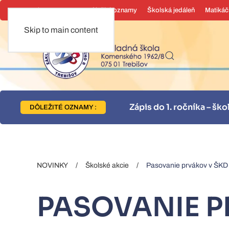
Dnes je
Dôležité oznamy
Školská jedáleň
Matikáč
Skip to main content
27
DÔLEŽITÉ OZNAMY :
NOVINKY
Školské akcie
Pasovanie prvákov v ŠKD
PASOVANIE P