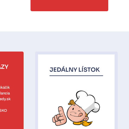
AZY
JEDÁLNY LÍSTOK
ikáčik
lancia
edy.sk
SKO