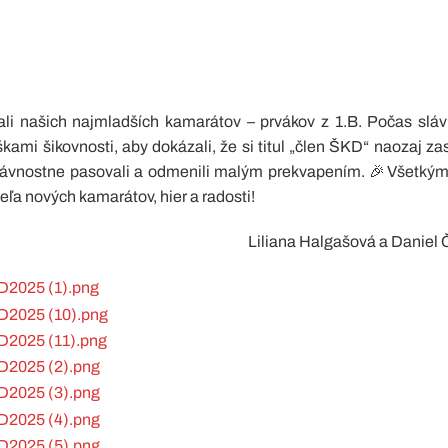
ali našich najmladších kamarátov – prvákov z 1.B. Počas slá
ami šikovnosti, aby dokázali, že si titul „člen ŠKD“ naozaj za
slávnostne pasovali a odmenili malým prekvapením. 🎉Všetký
eľa nových kamarátov, hier a radosti!
Liliana Halgašová a Daniel 