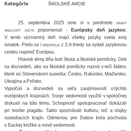
Kategória
ŠKOLSKÉ AKCIE
25. septembra 2025 sme si v predmete
hravý
anglický jazyk
pripomenuli -
Európsky deň jazykov
.
V tento významný deň majú všetky jazyky sveta svoj
sviatok. Preto sa i
bádatelia
z 2.A triedy sa vydali jazykovou
cestou naprieč Európou.
Hlavné témy dňa boli škola a školské pomôcky. Deti
sa dozvedeli, ako sa školské pomôcky nazvú v reči štátov,
ktoré so Slovenskom susedia: Česko, Rakúsko, Maďarsko,
Ukrajina a Poľsko.
Vypočuli a dozvedeli sa veľa zaujímavostí o týchto
európskych krajinách. Svoje vedomosti využili v spoločnej
diskusii na túto tému. Schopnosť spolupracovať dokázali
pri tvorbe plagátu. Takto spoznávali kultúru, reč a vlajky
susediacich krajín. Odmenou pre žiakov bola pochvala
v žiackej knižke a nové vedomosti.