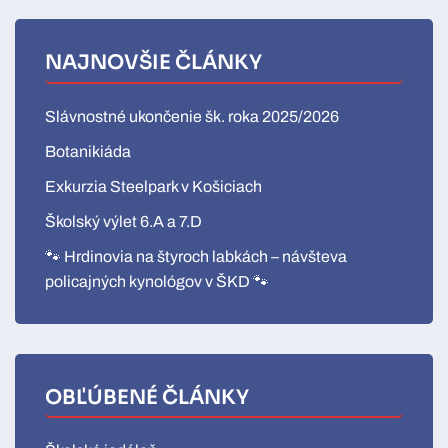
NAJNOVŠIE ČLÁNKY
Slávnostné ukončenie šk. roka 2025/2026
Botanikiáda
Exkurzia Steelpark v Košiciach
Školský výlet 6.A a 7.D
🐾 Hrdinovia na štyroch labkách – návšteva
policajných kynológov v ŠKD 🐾
OBĽÚBENÉ ČLÁNKY