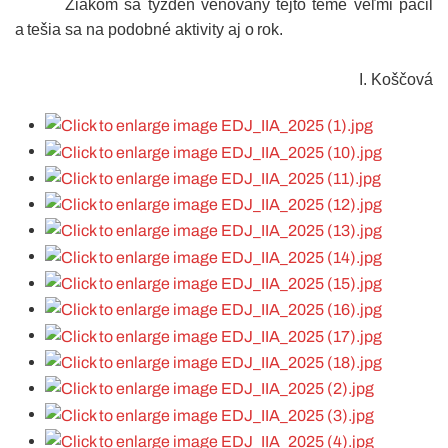
Žiakom sa týždeň venovaný tejto téme veľmi páčil
a tešia sa na podobné aktivity aj o rok.
I. Koščová